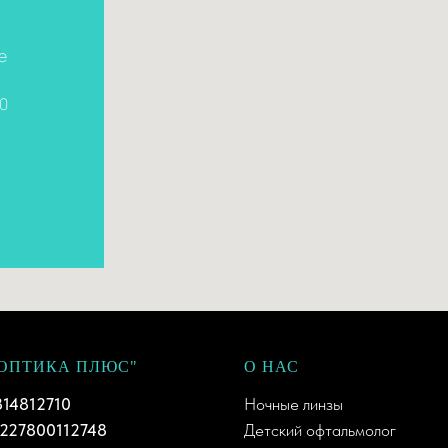
е
00
"ОПТИКА ПЛЮС"
О НАС
14812710
Ночные линзы
227800112748
Детский офтальмолог