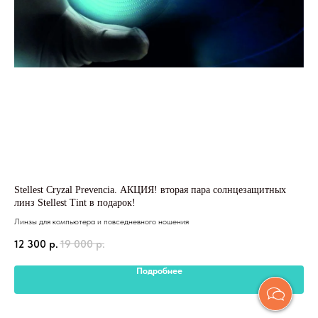
Stellest Cryzal Prevencia. АКЦИЯ! вторая пара солнцезащитных
Mi
линз Stellest Tint в подарок!
СПЕ
Линзы для компьютера и повседневного ношения
кон
10
12 300
р.
19 000
р.
Подробнее