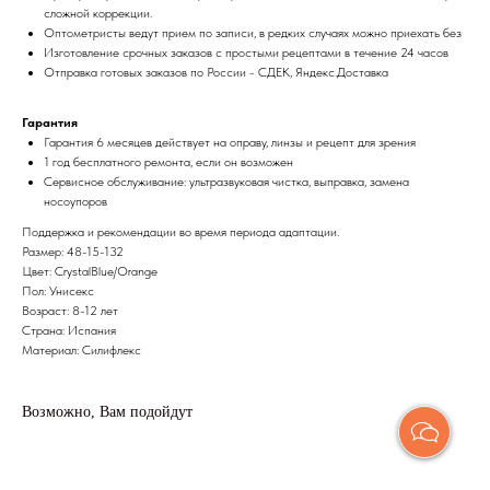
сложной коррекции.
Оптометристы ведут прием по записи, в редких случаях можно приехать без
Изготовление срочных заказов с простыми рецептами в течение 24 часов
Отправка готовых заказов по России - СДЕК, Яндекс.Доставка
Гарантия
Гарантия 6 месяцев действует на оправу, линзы и рецепт для зрения
1 год бесплатного ремонта, если он возможен
Сервисное обслуживание: ультразвуковая чистка, выправка, замена
носоупоров
Поддержка и рекомендации во время периода адаптации.
Размер: 48-15-132
Цвет: CrystalBlue/Orange
Пол: Унисекс
Возраст: 8-12 лет
Страна: Испания
Материал: Силифлекс
Возможно, Вам подойдут