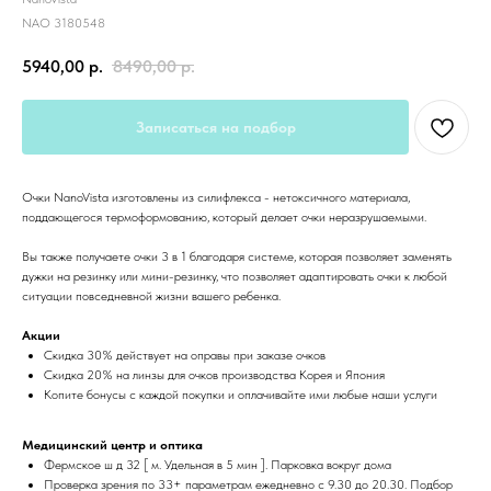
NAO 3180548
5940,00
р.
8490,00
р.
Записаться на подбор
Очки NanoVista изготовлены из силифлекса - нетоксичного материала,
поддающегося термоформованию, который делает очки неразрушаемыми.
Вы также получаете очки 3 в 1 благодаря системе, которая позволяет заменять
дужки на резинку или мини-резинку, что позволяет адаптировать очки к любой
ситуации повседневной жизни вашего ребенка.
Акции
Скидка 30% действует на оправы при заказе очков
Скидка 20% на линзы для очков производства Корея и Япония
Копите бонусы с каждой покупки и оплачивайте ими любые наши услуги
Медицинский центр и оптика
Фермское ш д 32 [ м. Удельная в 5 мин ]. Парковка вокруг дома
Проверка зрения по 33+ параметрам ежедневно с 9.30 до 20.30. Подбор