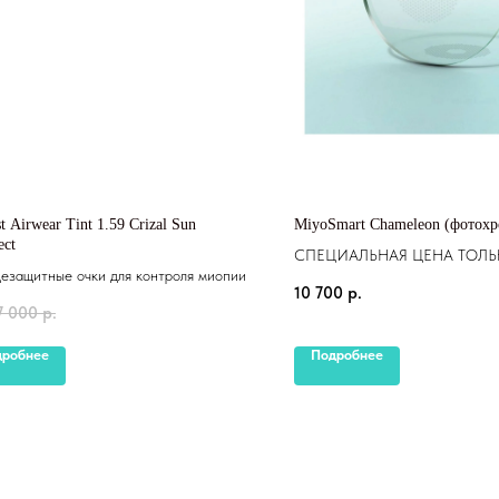
st Airwear Tint 1.59 Crizal Sun
MiyoSmart Chameleon (фотох
ect
СПЕЦИАЛЬНАЯ ЦЕНА ТОЛЬ
езащитные очки для контроля миопии
20.07.2025 Фотохромные очки 
10 700
р.
миопии
7 000
р.
дробнее
Подробнее