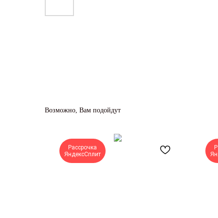
Возможно, Вам подойдут
Рассрочка
Р
ЯндексСплит
Ян