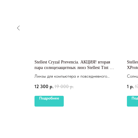
 последнего
Stellest Cryzal Prevencia. АКЦИЯ! вторая
Stelle
пара солнцезащитных линз Stellest Tint в
XProt
подарок!
Линзы для компьютера и повседневного
Солнц
ношения
12 300
р.
19 000
р.
1
р.
1
Подробнее
По