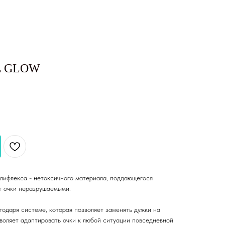
EL GLOW
илифлекса - нетоксичного материала, поддающегося
т очки неразрушаемыми.
агодаря системе, которая позволяет заменять дужки на
зволяет адаптировать очки к любой ситуации повседневной