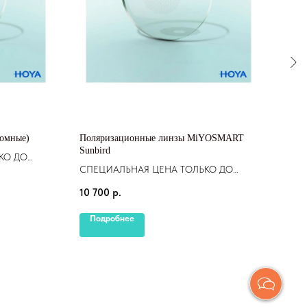
ромные)
Поляризационные линзы MiYOSMART
MIY
Sunbird
КО ДО
СПЕ
СПЕЦИАЛЬНАЯ ЦЕНА ТОЛЬКО ДО
для контроля
20.0
10 7
20.07.2025 Поляризационные линзы
неин
10 700
р.
Подробнее
По