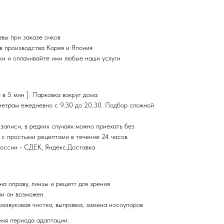
вы при заказе очков
в производства Корея и Япония
ки и оплачивайте ими любые наши услуги
 в 5 мин ]. Парковка вокруг дома
етрам ежедневно с 9.30 до 20.30. Подбор сложной
записи, в редких случаях можно приехать без
 с простыми рецептами в течение 24 часов
России - СДЕК, Яндекс.Доставка
на оправу, линзы и рецепт для зрения
ли он возможен
развуковая чистка, выправка, замена носоупоров
мя периода адаптации.