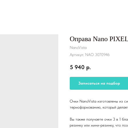
Оправа Nano PIX
NanoVista
Артикул:
NAO 3070946
5 940
р.
Записаться на подбор
Очки NanoVista изготовлены из с
термоформованию, который делае
Вы также получаете очки 3 в 1 бл
резинку или мини-резинку, что по