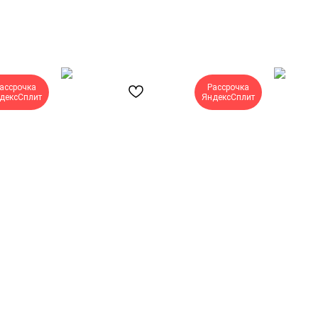
ассрочка
Рассрочка
дексСплит
ЯндексСплит