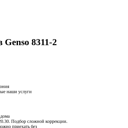
 Genso 8311-2
пония
бые наши услуги
 дома
20.30. Подбор сложной коррекции.
можно приехать без