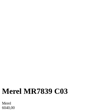
Merel MR7839 C03
Merel
6040,00