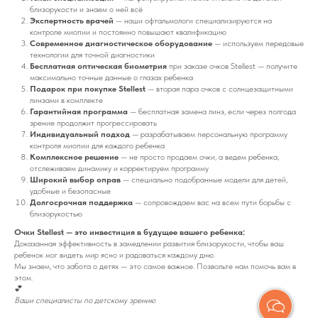
близорукости и знаем о ней всё
Экспертность врачей
— наши офтальмологи специализируются на
контроле миопии и постоянно повышают квалификацию
Современное диагностическое оборудование
— используем передовые
технологии для точной диагностики
Бесплатная оптическая биометрия
при заказе очков Stellest — получите
максимально точные данные о глазах ребенка
Подарок при покупке Stellest
— вторая пара очков с солнцезащитными
линзами в комплекте
Гарантийная программа
— бесплатная замена линз, если через полгода
зрение продолжит прогрессировать
Индивидуальный подход
— разрабатываем персональную программу
контроля миопии для каждого ребенка
Комплексное решение
— не просто продаем очки, а ведем ребенка,
отслеживаем динамику и корректируем программу
Широкий выбор оправ
— специально подобранные модели для детей,
удобные и безопасные
Долгосрочная поддержка
— сопровождаем вас на всем пути борьбы с
близорукостью
Очки Stellest — это инвестиция в будущее вашего ребенка:
Доказанная эффективность в замедлении развития близорукости, чтобы ваш
ребенок мог видеть мир ясно и радоваться каждому дню.
Мы знаем, что забота о детях — это самое важное. Позвольте нам помочь вам в
этом.
💕
Ваши специалисты по детскому зрению