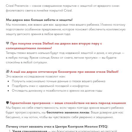
Crizal Prevencia – самое совершенное покрытие с защитой от вредного сине-
фиолетового света в линейке покрытий Crizal.
Мы дарим вам больше заботы и защиты!
Мы понимаем, как важно для вас здоровье глаз вашего ребенка. Именно поэтому
подготовили особенное предложение, которое поможет обеспечить комплексную
защиту детского зрения в любое время года.
💙
При покупке очков Stellest мы дарим вам вторую пару с
солнцезащитными линзами!
Теперь глазки вашего малыша будут под надежной защитой и дома, и на улице —
в любую погоду. Яркое солнце, блики от снега, летние прогулки — вы будете
спокойны в любой ситуации.
🎁
А ещё мы дарим оптическую биометрию при заказе очков Stellest!
Это важное исследование позволит нам:
Получить максимально точные данные о глазах вашего ребенка
Подобрать очки с идеальной посадкой и комфортом
Отследить динамику и позаботиться о зрении на долгие годы
🛡️
Гарантийная программа — ваше спокойствие на весь период ношения
Мы берем на себя ответственность: если через полгода зрение вашего ребенка
будет прогрессировать, мы
бесплатно заменим линзы
. Ваше доверие для нас
бесценно, и мы хотим, чтобы вы чувствовали себя уверенно и защищенно.
Почему стоит заказать очки в Центре Контроля Миопии EYEQ:
Узкая специализация
— мы фокусируемся исключительно на детской