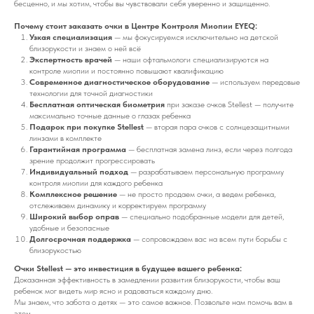
бесценно, и мы хотим, чтобы вы чувствовали себя уверенно и защищенно.
Почему стоит заказать очки в Центре Контроля Миопии EYEQ:
Узкая специализация
— мы фокусируемся исключительно на детской
близорукости и знаем о ней всё
Экспертность врачей
— наши офтальмологи специализируются на
контроле миопии и постоянно повышают квалификацию
Современное диагностическое оборудование
— используем передовые
технологии для точной диагностики
Бесплатная оптическая биометрия
при заказе очков Stellest — получите
максимально точные данные о глазах ребенка
Подарок при покупке Stellest
— вторая пара очков с солнцезащитными
линзами в комплекте
Гарантийная программа
— бесплатная замена линз, если через полгода
зрение продолжит прогрессировать
Индивидуальный подход
— разрабатываем персональную программу
контроля миопии для каждого ребенка
Комплексное решение
— не просто продаем очки, а ведем ребенка,
отслеживаем динамику и корректируем программу
Широкий выбор оправ
— специально подобранные модели для детей,
удобные и безопасные
Долгосрочная поддержка
— сопровождаем вас на всем пути борьбы с
близорукостью
Очки Stellest — это инвестиция в будущее вашего ребенка:
Доказанная эффективность в замедлении развития близорукости, чтобы ваш
ребенок мог видеть мир ясно и радоваться каждому дню.
Мы знаем, что забота о детях — это самое важное. Позвольте нам помочь вам в
этом.