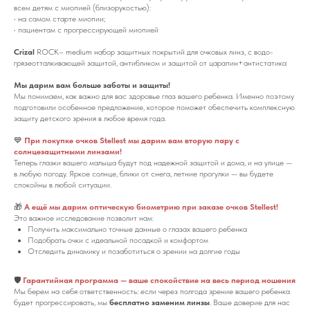
всем детям с миопией (близорукостью):
• на самом старте миопии;
• пациентам с прогрессирующей миопией
Crizal
ROCK– medium набор защитных покрытий для очковых линз, с водо-
грязеотталкивающей защитой, антибликом и защитой от царапин+антистатика
Мы дарим вам больше заботы и защиты!
Мы понимаем, как важно для вас здоровье глаз вашего ребенка. Именно поэтому
подготовили особенное предложение, которое поможет обеспечить комплексную
защиту детского зрения в любое время года.
💙
При покупке очков Stellest мы дарим вам вторую пару с
солнцезащитными линзами!
Теперь глазки вашего малыша будут под надежной защитой и дома, и на улице —
в любую погоду. Яркое солнце, блики от снега, летние прогулки — вы будете
спокойны в любой ситуации.
🎁
А ещё мы дарим оптическую биометрию при заказе очков Stellest!
Это важное исследование позволит нам:
Получить максимально точные данные о глазах вашего ребенка
Подобрать очки с идеальной посадкой и комфортом
Отследить динамику и позаботиться о зрении на долгие годы
🛡️
Гарантийная программа — ваше спокойствие на весь период ношения
Мы берем на себя ответственность: если через полгода зрение вашего ребенка
будет прогрессировать, мы
бесплатно заменим линзы
. Ваше доверие для нас