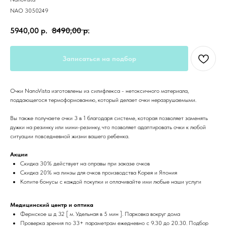
NAO 3050249
5940,00
р.
8490,00
р.
Записаться на подбор
Очки NanoVista изготовлены из силифлекса - нетоксичного материала,
поддающегося термоформованию, который делает очки неразрушаемыми.
Вы также получаете очки 3 в 1 благодаря системе, которая позволяет заменять
дужки на резинку или мини-резинку, что позволяет адаптировать очки к любой
ситуации повседневной жизни вашего ребенка.
Акции
Скидка 30% действует на оправы при заказе очков
Скидка 20% на линзы для очков производства Корея и Япония
Копите бонусы с каждой покупки и оплачивайте ими любые наши услуги
Медицинский центр и оптика
Фермское ш д 32 [ м. Удельная в 5 мин ]. Парковка вокруг дома
Проверка зрения по 33+ параметрам ежедневно с 9.30 до 20.30. Подбор