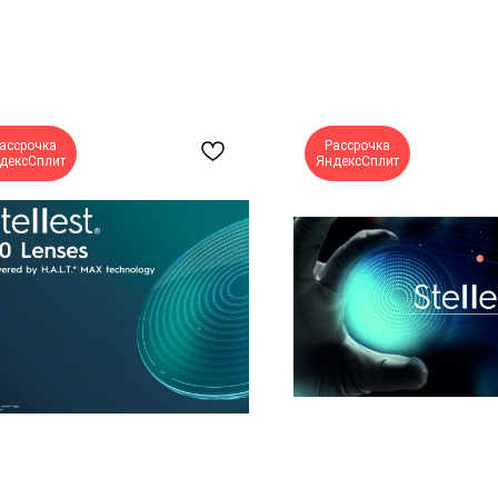
ассрочка
Рассрочка
дексСплит
ЯндексСплит