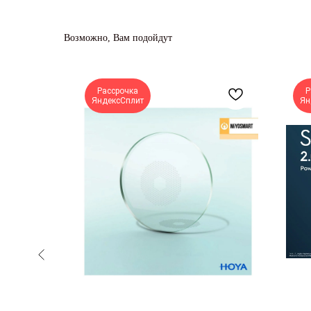
Возможно, Вам подойдут
Рассрочка
Р
ЯндексСплит
Ян