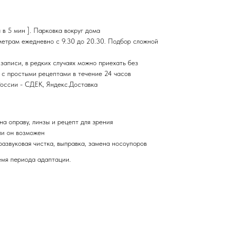
 в 5 мин ]. Парковка вокруг дома
етрам ежедневно с 9.30 до 20.30. Подбор сложной
записи, в редких случаях можно приехать без
 с простыми рецептами в течение 24 часов
России - СДЕК, Яндекс.Доставка
на оправу, линзы и рецепт для зрения
ли он возможен
развуковая чистка, выправка, замена носоупоров
мя периода адаптации.