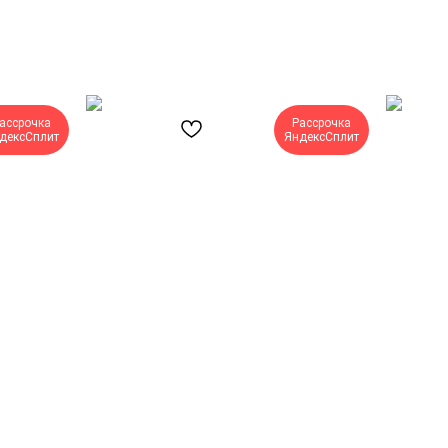
ассрочка
Рассрочка
дексСплит
ЯндексСплит